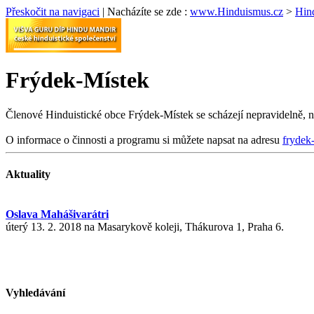
Přeskočit na navigaci
|
Nacházíte se zde :
www.Hinduismus.cz
>
Hind
Frýdek-Místek
Členové Hinduistické obce Frýdek-Místek se scházejí nepravidelně, nap
O informace o činnosti a programu si můžete napsat na adresu
frydek
Aktuality
Oslava Mahášivarátri
úterý 13. 2. 2018 na Masarykově koleji, Thákurova 1, Praha 6.
Vyhledávání