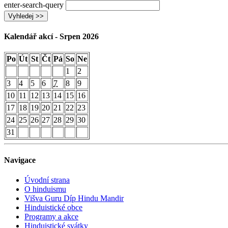
enter-search-query
Vyhledej >>
Kalendář akcí -
Srpen 2026
Po
Út
St
Čt
Pá
So
Ne
1
2
3
4
5
6
7
8
9
10
11
12
13
14
15
16
17
18
19
20
21
22
23
24
25
26
27
28
29
30
31
Navigace
Úvodní strana
O hinduismu
Višva Guru Díp Hindu Mandir
Hinduistické obce
Programy a akce
Hinduistické svátky