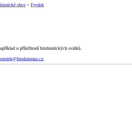
uistické obce
>
Frydek
říklad u příležitostí hinduistických svátků.
-mistek@hinduismus.cz
.