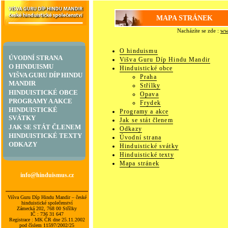
MAPA STRÁNEK
Nacházíte se zde :
ww
O hinduismu
ÚVODNÍ STRANA
Višva Guru Díp Hindu Mandir
O HINDUISMU
Hinduistické obce
VIŠVA GURU DÍP HINDU
Praha
MANDIR
Střílky
HINDUISTICKÉ OBCE
Opava
PROGRAMY A AKCE
Frydek
HINDUISTICKÉ
Programy a akce
SVÁTKY
Jak se stát členem
JAK SE STÁT ČLENEM
Odkazy
HINDUISTICKÉ TEXTY
Úvodní strana
ODKAZY
Hinduistické svátky
Hinduistické texty
Mapa stránek
info@hinduismus.cz
Višva Guru Díp Hindu Mandir – české
hinduistické společenství
Zámecká 202, 768 00 Střílky
IČ : 736 31 647
Registrace : MK ČR dne 25.11.2002
pod číslem 11597/2002/25