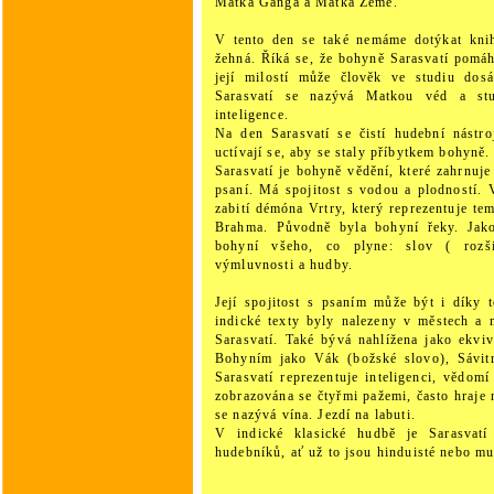
Matka Ganga a Matka Země.
V tento den se také nemáme dotýkat knih
žehná. Říká se, že bohyně Sarasvatí pomá
její milostí může člověk ve studiu dosá
Sarasvatí se nazývá Matkou véd a st
inteligence.
Na den Sarasvatí se čistí hudební nástro
uctívají se, aby se staly příbytkem bohyně.
Sarasvatí je bohyně vědění, které zahrnuje
psaní. Má spojitost s vodou a plodností. 
zabití démóna Vrtry, který reprezentuje te
Brahma. Původně byla bohyní řeky. Jako
bohyní všeho, co plyne: slov ( rozšiř
výmluvnosti a hudby.
Její spojitost s psaním může být i díky 
indické texty byly nalezeny v městech a 
Sarasvatí. Také bývá nahlížena jako ekvi
Bohyním jako Vák (božské slovo), Sávitrí
Sarasvatí reprezentuje inteligenci, vědom
zobrazována se čtyřmi pažemi, často hraje 
se nazývá vína. Jezdí na labuti.
V indické klasické hudbě je Sarasvatí
hudebníků, ať už to jsou hinduisté nebo m