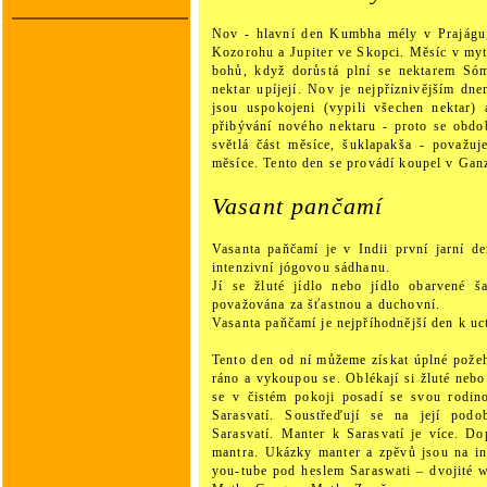
Nov - hlavní den Kumbha mély v Prajágu,
Kozorohu a Jupiter ve Skopci. Měsíc v myt
bohů, když dorůstá plní se nektarem Só
nektar upíjejí. Nov je nejpříznivějším d
jsou uspokojeni (vypili všechen nektar) 
přibývání nového nektaru - proto se obdo
světlá část měsíce, šuklapakša - považuj
měsíce. Tento den se provádí koupel v Ganz
Vasant pančamí
Vasanta paňčamí je v Indii první jarní d
intenzivní jógovou sádhanu.
Jí se žluté jídlo nebo jídlo obarvené š
považována za šťastnou a duchovní.
Vasanta paňčamí je nejpříhodnější den k uc
Tento den od ní můžeme získat úplné požeh
ráno a vykoupou se. Oblékají si žluté nebo
se v čistém pokoji posadí se svou rodin
Sarasvatí. Soustřeďují se na její pod
Sarasvatí. Manter k Sarasvatí je více. Do
mantra. Ukázky manter a zpěvů jsou na in
you-tube pod heslem Saraswati – dvojité w