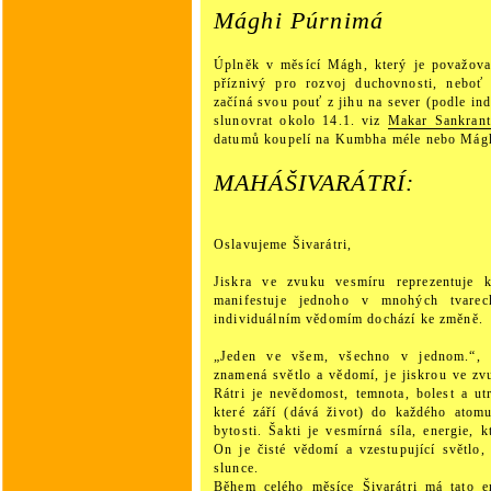
Mághi Púrnimá
Úplněk v měsící Mágh, který je považova
příznivý pro rozvoj duchovnosti, neboť
začíná svou pouť z jihu na sever (podle in
slunovrat okolo 14.1. viz
Makar Sankrant
datumů koupelí na Kumbha méle nebo Mágh
MAHÁŠIVARÁTRÍ:
Oslavujeme Šivarátri,
Jiskra ve zvuku vesmíru reprezentuje 
manifestuje jednoho v mnohých tvare
individuálním vědomím dochází ke změně.
„Jeden ve všem, všechno v jednom.“, 
znamená světlo a vědomí, je jiskrou ve zvu
Rátri je nevědomost, temnota, bolest a utr
které září (dává život) do každého atom
bytosti. Šakti je vesmírná síla, energie, 
On je čisté vědomí a vzestupující světlo, 
slunce.
Během celého měsíce Šivarátri má tato en