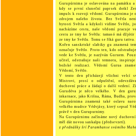
Gurupúrnima je oslavována na památku a u
kdy se první sluneční paprsek dotkl Zem
impuls k rozvoji vědomí. Gurupúrnima je o
zdrojem našeho života. Bez Světla nen
bytosti Světla a kdykoli vidíme Světlo, j
nacházíme cestu, naše vědomí pracuje ve
cestu ze tmy ke Světlu: tamasó má džjóti
ze tmy ke Světlu. Tomu se říká guru tattva.
Kořen sanskrtské slabiky gu znamená tem
označuje Světlo. Proto ten, kdo odstraňu
vede ke Světlu, je nazýván Guruem. Pouz
učitel, odstraňuje naši temnotu, inspiru
božské realizaci. Vědomí Gurua znam
Vědomí, Světlo.
V tento den přicházejí všichni velcí 
Mistrovi, prosí o odpuštění, odevzdáv
duchovní práce a žádají o další vedení. Z
Gurudéva je něco velkého. V den guru
inkarnace, jako Krišna, Ráma, Budha, prov
Gurupúrnima znamená také oslavu naroz
velkého mudrce Védvjásy, který sepsal Védy
právě v den Gurupurnimy.
Na Gurupúrnimu začínáme nový duchovní 
měl dát novou sankalpu (předsevzetí).
z přednášky šrí Paramhanse svámího Mah