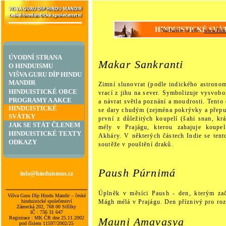
HINDUISTICKÉ SVÁ
Nacházíte se zde :
www.Hin
ÚVODNÍ STRANA
Makar Sankranti
O HINDUISMU
VIŠVA GURU DÍP HINDU
MANDIR
Zimní slunovrat (podle indického astrono
HINDUISTICKÉ OBCE
vrací z jihu na sever. Symbolizuje vysvob
PROGRAMY A AKCE
a návrat světla poznání a moudrosti. Tento 
HINDUISTICKÉ
se dary chudým (zejména pokrývky a přepuš
SVÁTKY
první z důležitých koupelí (šahi snan, k
JAK SE STÁT ČLENEM
mély v Prajágu, kterou zahajuje koupe
HINDUISTICKÉ TEXTY
Akháry. V některých částech Indie se tent
ODKAZY
soutěže v pouštění draků.
Paush Púrnimá
info@hinduismus.cz
Úplněk v měsíci Paush - den, kterým z
Višva Guru Díp Hindu Mandir – české
Mágh mélá v Prajágu. Den příznivý pro roz
hinduistické společenství
Zámecká 202, 768 00 Střílky
IČ : 736 31 647
Registrace : MK ČR dne 25.11.2002
Mauni Amavasya
pod číslem 11597/2002/25