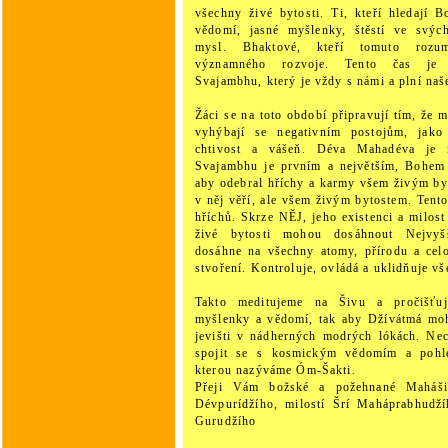
všechny živé bytosti. Ti, kteří hledají 
vědomí, jasné myšlenky, štěstí ve svýc
mysl. Bhaktové, kteří tomuto rozu
významného rozvoje. Tento čas je
Svajambhu, který je vždy s námi a plní naš
Žáci se na toto období připravují tím, že 
vyhýbají se negativním postojům, jako j
chtivost a vášeň. Déva Mahadéva je
Svajambhu je prvním a největším, Bohem 
aby odebral hříchy a karmy všem živým byt
v něj věří, ale všem živým bytostem. Tent
hříchů. Skrze NĚJ, jeho existenci a milost
živé bytosti mohou dosáhnout Nejvyš
dosáhne na všechny atomy, přírodu a celo
stvoření. Kontroluje, ovládá a uklidňuje v
Takto meditujeme na Šivu a pročišťuj
myšlenky a vědomí, tak aby Džívátmá moh
jevišti v nádherných modrých lókách. Nec
spojit se s kosmickým vědomím a pohlé
kterou nazýváme Óm-Šakti.
Přeji Vám božské a požehnané Mahášiv
Dévpurídžího, milostí Šrí Maháprabhudž
Gurudžího