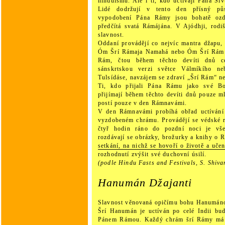
hinduismu. Ale i ti, kdo uctívají Pána Šiv
Lidé dodržují v tento den přísný pů
vypodobení Pána Rámy jsou bohatě oz
předčítá svatá Rámájána. V Ajódhji, rodi
slavnost.
Oddaní provádějí co nejvíc mantra džapu,
Óm Šrí Rámaja Namahá nebo Óm Šrí Rám 
Rám, čtou během těchto devíti dnů 
sánskrtskou verzi světce Válmíkího ne
Tulsídáse, navzájem se zdraví „Šrí Rám“ n
Ti, kdo přijali Pána Rámu jako své Bo
přijímají během těchto devíti dnů pouze m
postí pouze v den Rámnavámi.
V den Rámnavámi probíhá obřad uctíván
vyzdobeném chrámu. Provádějí se védské r
čtyř hodin ráno do pozdní noci je v
rozdávají se obrázky, brožurky a knihy o R
setkání, na nichž se hovoří o životě a uče
rozhodnutí zvýšit své duchovní úsilí.
(podle Hindu Fasts and Festivals, S. Shiv
Hanumán Džajanti
Slavnost věnovaná opičímu bohu Hanumáno
Šrí Hanumán je uctíván po celé Indii bu
Pánem Rámou. Každý chrám šrí Rámy má 