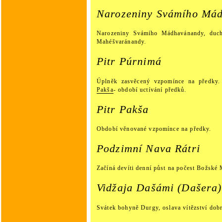
Narozeniny Svámího Má
Narozeniny Svámího Mádhavánandy, duch
Mahéšvaránandy.
Pitr Púrnimá
Úplněk zasvěcený vzpomínce na předky
Pakša
- období uctívání předků.
Pitr Pakša
Období věnované vzpomínce na předky.
Podzimní Nava Rátri
Začíná devíti denní půst na počest Božské 
Vidžaja Dašámi (Dašera)
Svátek bohyně Durgy, oslava vítězství dob