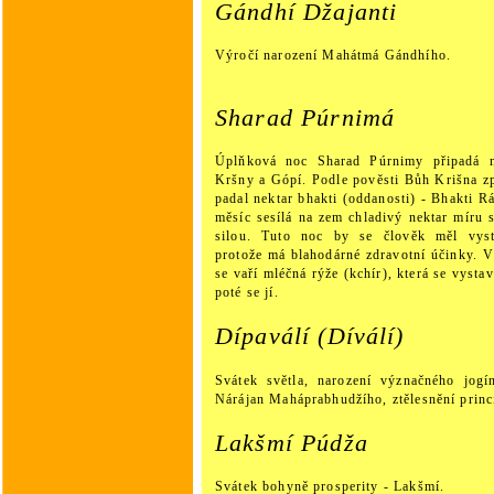
Gándhí Džajanti
Výročí narození Mahátmá Gándhího.
Sharad Púrnimá
Úplňková noc Sharad Púrnimy připadá 
Kršny a Gópí. Podle pověsti Bůh Krišna zp
padal nektar bhakti (oddanosti) - Bhakti Rá
měsíc sesílá na zem chladivý nektar míru
silou. Tuto noc by se člověk měl vyst
protože má blahodárné zdravotní účinky. V
se vaří mléčná rýže (kchír), která se vysta
poté se jí.
Dípaválí (Díválí)
Svátek světla, narození význačného jogí
Nárájan Maháprabhudžího, ztělesnění princ
Lakšmí Púdža
Svátek bohyně prosperity - Lakšmí.