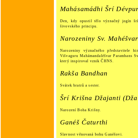
Mahásamádhi Šrí Dévpur
Den, kdy opustil tělo význačný jogín šrí
šivovského principu.
Narozeniny Sv. Mahéšva
Narozeniny význačného představitele hi
Višvaguru Mahámandaléšvar Paramhans S
který inspiroval vznik ČHNS.
Rakša Bandhan
Svátek bratrů a sester.
Šrí Krišna Džajanti (Dž
Narození Boha Krišny.
Ganéš Čaturthi
Slavnost věnovaná bohu Ganéšovi.