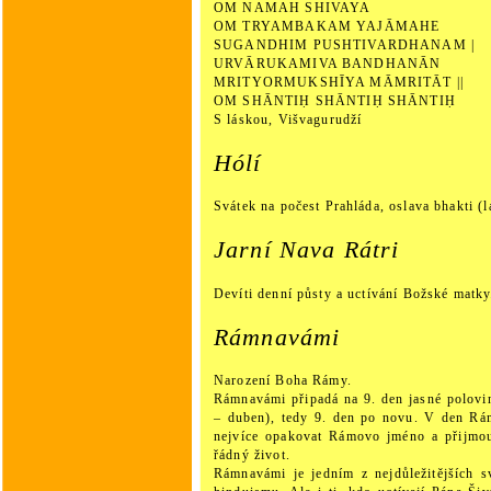
OM NAMAH SHIVAYA
OM TRYAMBAKAM YAJĀMAHE
SUGANDHIM PUSHTIVARDHANAM |
URVĀRUKAMIVA BANDHANĀN
MRITYORMUKSHĪYA MĀMRITĀT ||
OM SHĀNTIḤ SHĀNTIḤ SHĀNTIḤ
S láskou, Višvagurudží
Hólí
Svátek na počest Prahláda, oslava bhakti (
Jarní Nava Rátri
Devíti denní půsty a uctívání Božské matky
Rámnavámi
Narození Boha Rámy.
Rámnavámi připadá na 9. den jasné polovi
– duben), tedy 9. den po novu. V den Rá
nejvíce opakovat Rámovo jméno a přijmou
řádný život.
Rámnavámi je jedním z nejdůležitějších s