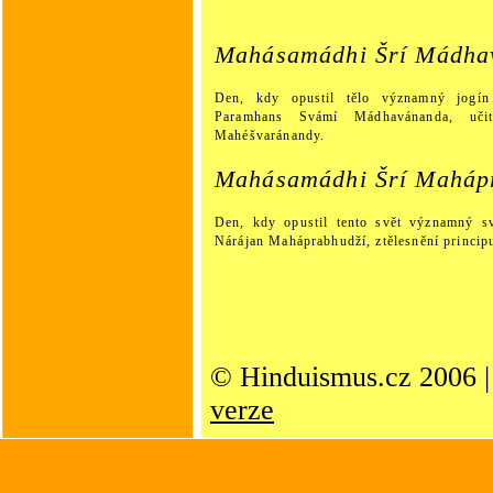
Mahásamádhi Šrí Mádha
Den, kdy opustil tělo významný jogí
Paramhans Svámí Mádhavánanda, uči
Mahéšvaránandy.
Mahásamádhi Šrí Maháp
Den, kdy opustil tento svět významný s
Nárájan Maháprabhudží, ztělesnění princip
© Hinduismus.cz 2006 
verze