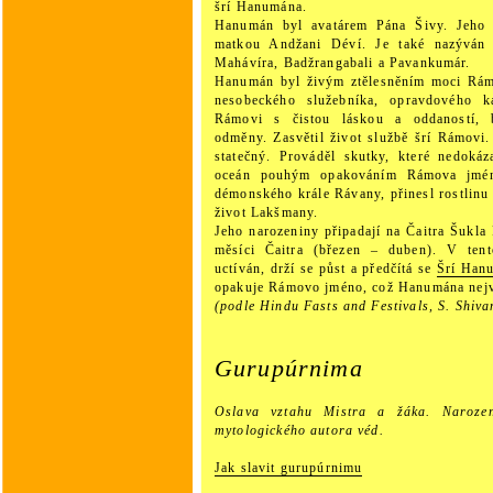
šrí Hanumána.
Hanumán byl avatárem Pána Šivy. Jeho 
matkou Andžani Déví. Je také nazýván 
Mahávíra, Badžrangabali a Pavankumár.
Hanumán byl živým ztělesněním moci Rám
nesobeckého služebníka, opravdového ka
Rámovi s čistou láskou a oddaností, b
odměny. Zasvětil život službě šrí Rámovi
statečný. Prováděl skutky, které nedokáz
oceán pouhým opakováním Rámova jména
démonského krále Rávany, přinesl rostlinu 
život Lakšmany.
Jeho narozeniny připadají na Čaitra Šukl
měsíci Čaitra (březen – duben). V ten
uctíván, drží se půst a předčítá se
Šrí Han
opakuje Rámovo jméno, což Hanumána nejví
(podle Hindu Fasts and Festivals, S. Shiv
Gurupúrnima
Oslava vztahu Mistra a žáka. Narozen
mytologického autora véd.
Jak slavit gurupúrnimu