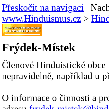
Přeskočit na navigaci
|
Nach
www.Hinduismus.cz
>
Hind
Frýdek-Místek
Členové Hinduistické obce 
nepravidelně, například u př
O informace o činnosti a p
adresu
frydek-mistek@hind