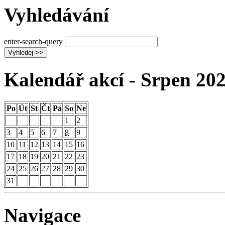
Vyhledávání
enter-search-query
Vyhledej >>
Kalendář akcí -
Srpen 20
Po
Út
St
Čt
Pá
So
Ne
1
2
3
4
5
6
7
8
9
10
11
12
13
14
15
16
17
18
19
20
21
22
23
24
25
26
27
28
29
30
31
Navigace