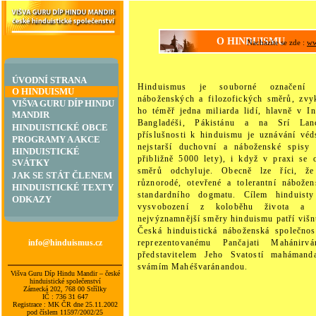
O HINDUISMU
Nacházíte se zde :
ww
ÚVODNÍ STRANA
Hinduismus je souborné označení 
O HINDUISMU
náboženských a filozofických směrů, zvyk
VIŠVA GURU DÍP HINDU
ho téměř jedna miliarda lidí, hlavně v I
MANDIR
Bangladéši, Pákistánu a na Srí Lanc
HINDUISTICKÉ OBCE
příslušnosti k hinduismu je uznávání véd
PROGRAMY A AKCE
nejstarší duchovní a náboženské spisy
HINDUISTICKÉ
přibližně 5000 lety), i když v praxi se 
SVÁTKY
směrů odchyluje. Obecně lze říci, ž
JAK SE STÁT ČLENEM
různorodé, otevřené a tolerantní nábožen
HINDUISTICKÉ TEXTY
standardního dogmatu. Cílem hinduist
ODKAZY
vysvobození z koloběhu života a 
nejvýznamnější směry hinduismu patří višn
Česká hinduistická náboženská společnos
info@hinduismus.cz
reprezentovanému Pančajati Mahánir
představitelem Jeho Svatostí mahámand
svámím Mahéšvaránandou.
Višva Guru Díp Hindu Mandir – české
hinduistické společenství
Zámecká 202, 768 00 Střílky
IČ : 736 31 647
Registrace : MK ČR dne 25.11.2002
pod číslem 11597/2002/25