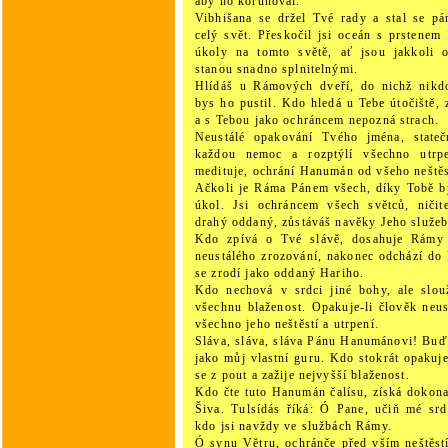
aby ho korunoval.
Vibhišana se držel Tvé rady a stal se p
celý svět. Přeskočil jsi oceán s prstene
úkoly na tomto světě, ať jsou jakkoli o
stanou snadno splnitelnými.
Hlídáš u Rámových dveří, do nichž nikdo
bys ho pustil. Kdo hledá u Tebe útočiště, 
a s Tebou jako ochráncem nepozná strach.
Neustálé opakování Tvého jména, state
každou nemoc a rozptýlí všechno utrp
medituje, ochrání Hanumán od všeho neštěs
Ačkoli je Ráma Pánem všech, díky Tobě b
úkol. Jsi ochráncem všech světců, nič
drahý oddaný, zůstáváš navěky Jeho služe
Kdo zpívá o Tvé slávě, dosahuje Rámy 
neustálého zrozování, nakonec odchází do
se zrodí jako oddaný Hariho.
Kdo nechová v srdci jiné bohy, ale slou
všechnu blaženost. Opakuje-li člověk neu
všechno jeho neštěstí a utrpení.
Sláva, sláva, sláva Pánu Hanumánovi! Buď
jako můj vlastní guru. Kdo stokrát opakuj
se z pout a zažije nejvyšší blaženost.
Kdo čte tuto Hanumán čalísu, získá dokonal
Šiva. Tulsídás říká: Ó Pane, učiň mé sr
kdo jsi navždy ve službách Rámy.
Ó synu Větru, ochránče před vším neštěst