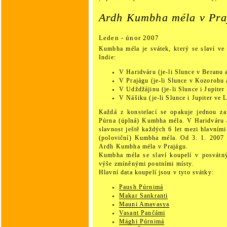
Ardh Kumbha méla v Pra
Leden - únor 2007
Kumbha méla je svátek, který se slaví ve
Indie:
V Haridváru (je-li Slunce v Beranu 
V Prajágu (je-li Slunce v Kozorohu 
V Udždžájinu (je-li Slunce i Jupiter 
V Nášiku (je-li Slunce i Jupiter ve 
Každá z konstelací se opakuje jednou za
Púrna (úplná) Kumbha méla. V Haridváru 
slavnost ještě každých 6 let mezi hlavními
(poloviční) Kumbha méla. Od 3. 1. 2007 
Ardh Kumbha méla v Prajágu.
Kumbha méla se slaví koupelí v posvátný
výše zmíněnými poutními místy.
Hlavní data koupelí jsou v tyto svátky:
Paush Púrnimá
Makar Sankranti
Mauni Amavasya
Vasant Pančámi
Mághi Púrnimá