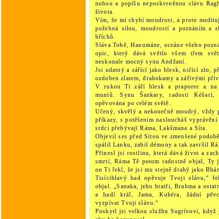
nohou a popíšu neposkvrněnou slávu Ragh
života.
Vím, že mi chybí moudrost, a proto meditu
požehná silou, moudrostí a poznáním a z
hříchů.
Sláva Tobě, Hanumáne, oceáne všeho pozná
opic, který dává světlo všem třem svě
neskonale mocný synu Andžaní.
Jsi udatný a zářící jako blesk, ničící zlo, 
ozdoben zlatem, drahokamy a zářivými přív
V rukou Ti září blesk a praporec a na
muniů. Synu Šankary, radosti Kéšarí, 
opěvována po celém světě.
Učený, skvělý a nekonečně moudrý, vždy 
příkazy, s potěšením nasloucháš vyprávěn
srdci přebývají Ráma, Lakšmana a Síta.
Objevil ses před Sítou ve zmenšené podobě,
spálil Lanku, zabil démony a tak završil R
Přinesl jsi rostlinu, která dává život a za
smrtí, Ráma Tě potom radostně objal, Ty j
on Ti řekl, že jsi mu stejně drahý jako Bhár
Tisícihlavý had opěvuje Tvoji slávu,“ ř
objal. „Sanaka, jeho bratři, Brahma a ostat
a hadí král, Jama, Kubéra, žádní pěv
vyzpívat Tvoji slávu.“
Poskytl jsi velkou službu Sugrívovi, když 