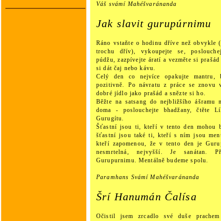
Váš
svámí Mahéšvaránanda
Jak slavit gurupúrnimu
Ráno vstaňte o hodinu dříve než obvykle (
trochu dřív), vykoupejte se, poslouche
púdžu, zazpívejte áratí a vezměte si prašá
si dát čaj nebo kávu.
Celý den co nejvíce opakujte mantru, 
pozitivně. Po návratu z práce se znovu v
dobré jídlo jako prašád a snězte si ho.
Běžte na satsang do nejbližšího ášramu n
doma - poslouchejte bhadžany, čtěte Lí
Gurugítu.
Šťastní jsou ti, kteří v tento den mohou
šťastní jsou také ti, kteří s ním jsou men
kteří zapomenou, že v tento den je Guru
nesmrtelná, nejvyšší. Je sanátan. 
Gurupurnimu. Mentálně budeme spolu.
Paramhans Svámí Mahéšvaránanda
Šrí Hanumán Čalísa
Očistil jsem zrcadlo své duše prachem