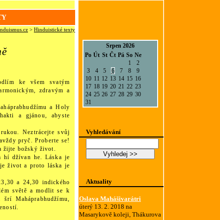
TY
nduismus.cz
>
Hinduistické texty
Srpen 2026
mě
Po
Út
St
Čt
Pá
So
Ne
1
2
3
4
5
6
7
8
9
10
11
12
13
14
15
16
modlím ke všem svatým
17
18
19
20
21
22
23
harmonickým, zdravým a
24
25
26
27
28
29
30
31
Maháprabhudžímu a Holy
hakti a gjánou, abyste
Vyhledávání
rukou. Neztrácejte svůj
navždy pryč. Proberte se!
 žijte božský život.
Vyhledej >>
 hí džívan he. Láska je
je život a proto láska je
Aktuality
3,30 a 24,30 indického
lém světě a modlit se k
Oslava Mahášivarátri
a šrí Maháprabhudžímu,
úterý 13. 2. 2018 na
eností.
Masarykově koleji, Thákurova