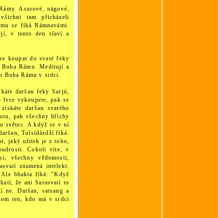
 Rámy. Asurové, nágové,
všichni tam přicházeli
omu se říká Rámnavámi.
ejí, v tento den slaví a
 se koupat do svaté řeky
o Boha Rámu. Meditují a
ho Boha Rámu v srdci.
skáte daršan řeky Sarjú,
o řece vykoupete, pak se
 získáte daršan svatého
ohou, pak všechny hříchy
ko světec. A když se v ní
daršan, Tulsídásdží říká:
, jaký užitek je z toho,
oudrosti. Cokoli víte, v
esi, všechny vědomosti,
asvatí znamená intelekt.
. Ale bhakta říká: "Když
hatí, že ani Sarasvatí to
í ne. Daršan, satsang a
enom ten, kdo má v srdci