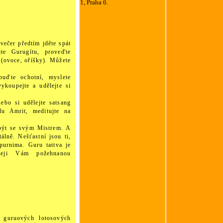
1, Praha 6.
večer předtím jděte spát
jte Gurugítu, proveďte
d (ovoce, oříšky). Můžete
buďte ochotní, myslete
ykoupejte a udělejte si
ebo si udělejte satsang
lu Amrit, meditujte na
 být se svým Mistrem. A
tálně. Nešťastní jsou ti,
purnima. Guru tattva je
Přeji Vám požehnanou
 guruových lotosových