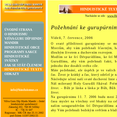
HINDUISTICKÉ TEX
Nacházíte se zde :
www.Hi
Požehnání ke gurupúrni
ÚVODNÍ STRANA
O HINDUISMU
Vídeň, 7. července, 2006
VIŠVA GURU DÍP HINDU
MANDIR
O svaté příležitosti gurupúrnimy se 
HINDUISTICKÉ OBCE
Mistrům, aby vám požehnali šťastným, 
PROGRAMY A AKCE
dlouhým životem a duchovním rozvojem.
HINDUISTICKÉ
Modlím se ke šrí Dévpurídžímu, ke šrí 
SVÁTKY
Gurudžímu, aby vám požehnali šakti, b
JAK SE STÁT ČLENEM
jednoho dne dosáhli svého cíle.
HINDUISTICKÉ TEXTY
Máte požehnání, ale úspěch je ve vašich 
ODKAZY
čas. Život je krátký a čas, který odešel je 
Následujte učení naší svaté duchovní linie a
Náš milovaný Holy Gurudží říkával: Prém
život. – Bůh je láska a láska je Bůh, Bůh 
info@hinduismus.cz
život.
Na gurupúrnimu 11. 7. 2006 budu mezi 2
času myslet na všechny své bhakty na ce
Višva Guru Díp Hindu Mandir – české
hinduistické společenství
našim satagurudévům šrí Dévpurídžímu 
Zámecká 202, 768 00 Střílky
IČ : 736 31 647
aby Vám požehnali božským světlem a blaž
Registrace : MK ČR dne 25.11.2002
pod číslem 11597/2002/25