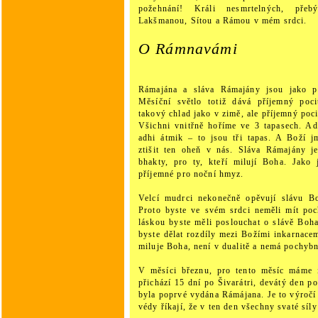
požehnání! Králi nesmrtelných, pře
Lakšmanou, Sítou a Rámou v mém srdci.
O Rámnavámi
Rámajána a sláva Rámajány jsou jako př
Měsíční světlo totiž dává příjemný poci
takový chlad jako v zimě, ale příjemný poci
Všichni vnitřně hoříme ve 3 tapasech. Ad
adhi átmik – to jsou tři tapas. A Boží 
ztišit ten oheň v nás. Sláva Rámajány j
bhakty, pro ty, kteří milují Boha. Jako 
příjemné pro noční hmyz.
Velcí mudrci nekonečně opěvují slávu B
Proto byste ve svém srdci neměli mít poc
láskou byste měli poslouchat o slávě Boh
byste dělat rozdíly mezi Božími inkarnac
miluje Boha, není v dualitě a nemá pochybn
V měsíci březnu, pro tento měsíc máme i
přichází 15 dní po Šivarátri, devátý den p
byla poprvé vydána Rámájana. Je to výroč
védy říkají, že v ten den všechny svaté síly