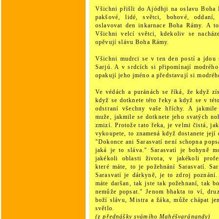
Všichni přišli do Ajódhji na oslavu Boha
pakšové, lidé, světci, bohové, oddaní, 
oslavovat den inkarnace Boha Rámy. A t
Všichni velcí světci, kdekoliv se nacház
opěvují slávu Boha Rámy.
Všichni mudrci se v ten den postí a jdou
Sarjú. A v srdcích si připomínají modréh
opakují jeho jméno a představují si modré
Ve védách a puránách se říká, že když zí
když se dotknete této řeky a když se v tét
odstraní všechny vaše hříchy. A jakmile
muže, jakmile se dotknete jeho svatých n
zmizí. Protože tato řeka, je velmi čistá, ja
vykoupete, to znamená když dostanete její 
"Dokonce ani Sarasvatí není schopna popsat
jaká je to sláva." Sarasvatí je bohyně m
jakékoli oblasti života, v jakékoli prof
které máte, to je požehnání Sarasvatí. Sar
Sarasvatí je dárkyně, je to zdroj poznání
máte daršan, tak jste tak požehnaní, tak bo
nemůže popsat." Jenom bhakta to ví, druz
boží slávu, Mistra a žáka, může chápat j
světlo.
(z přednášky svámího Mahéšvaránandy)