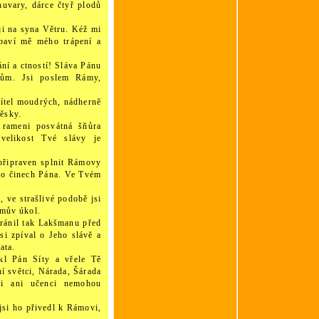
uvary, dárce čtyř plodů
ji na syna Větru. Kéž mi
baví mě mého trápení a
ní a ctností! Sláva Pánu
tům. Jsi poslem Rámy,
přítel moudrých, nádherně
ěsky.
 rameni posvátná šňůra
velikost Tvé slávy je
připraven splnit Rámovy
í o činech Pána. Ve Tvém
 ve strašlivé podobě jsi
ámův úkol.
chránil tak Lakšmanu před
si zpíval o Jeho slávě a
ata.
ekl Pán Síty a vřele Tě
ní světci, Nárada, Šárada
ci ani učenci nemohou
jsi ho přivedl k Rámovi,