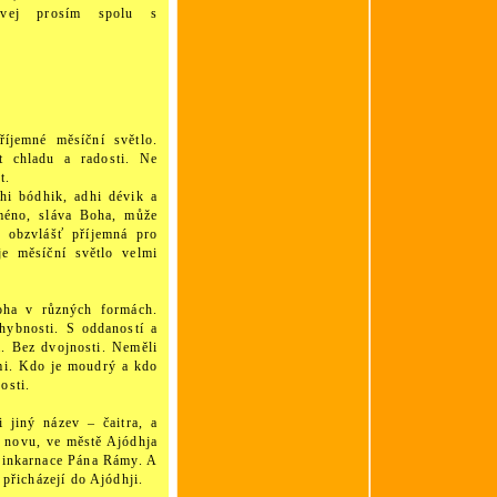
bývej prosím spolu s
íjemné měsíční světlo.
t chladu a radosti. Ne
t.
hi bódhik, adhi dévik a
jméno, sláva Boha, může
e obzvlášť příjemná pro
je měsíční světlo velmi
oha v různých formách.
hybnosti. S oddaností a
a. Bez dvojnosti. Neměli
emi. Kdo je moudrý a kdo
osti.
 jiný název – čaitra, a
o novu, ve městě Ajódhja
í inkarnace Pána Rámy. A
 přicházejí do Ajódhji.