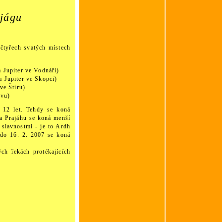
jágu
 čtyřech svatých místech
a Jupiter ve Vodnáři)
a Jupiter ve Skopci)
ve Štíru)
Lvu)
 12 let. Tehdy se koná
a Prajáhu se koná menší
 slavnostmi - je to Ardh
do 16. 2. 2007 se koná
ch řekách protékajících