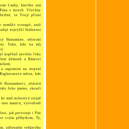
ánem Lanky, kterého zná
m Pána v ústech. Všechny
btížné, se Tvojí přízní
 nemůže vstoupit, aniž
zažije nejvyšší blaženost
čný Hanumáne, odstraní
ení. Toho, kdo na něj
tí.
yl úspěšně završen Jeho
itelem démonů a Rámovi
bníkem.
a zapomíná na utrpení
 Raghuvarova města, kde
ží Hanumánovi, získává
stále Jeho jméno, skončí
 ke mně milostivý stejně
e tuto mantru, vysvobodí
ost, jak potvrzuje i Pán
dce svým příbytkem, Ty,
ím, ztělesnění veškerého